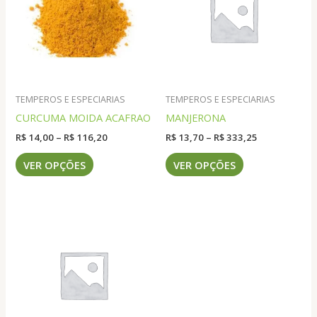
TEMPEROS E ESPECIARIAS
TEMPEROS E ESPECIARIAS
CURCUMA MOIDA ACAFRAO
MANJERONA
Faixa
Faixa
R$
14,00
–
R$
116,20
R$
13,70
–
R$
333,25
de
de
Este
Este
preço:
preço:
VER OPÇÕES
VER OPÇÕES
produto
produto
R$ 14,00
R$ 13,70
através
através
tem
tem
R$ 116,20
R$ 333,25
várias
várias
variantes.
variantes.
As
As
opções
opções
podem
podem
ser
ser
escolhidas
escolhidas