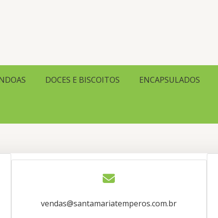
Entrar em contato
ENDOAS
DOCES E BISCOITOS
ENCAPSULADOS
vendas@santamariatemperos.com.br