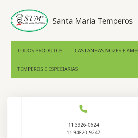
Ir
para
o
Santa Maria Temperos
conteúdo
TODOS PRODUTOS
CASTANHAS NOZES E AM
TEMPEROS E ESPECIARIAS
11 3326-0624
11 94820-9247