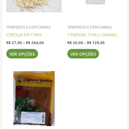
TEMPEROS E ESPECIARIAS
TEMPEROS E ESPECIARIAS
CEBOLA EM TIRAS
TEMPERO CHILLI GRANEL
Faixa
Faixa
R$
27,00
–
R$
264,00
R$
20,00
–
R$
139,65
de
de
Este
Este
preço:
preço:
VER OPÇÕES
VER OPÇÕES
produto
produto
R$ 27,00
R$ 20,00
através
através
tem
tem
R$ 264,00
R$ 139,65
várias
várias
variantes.
variantes.
As
As
opções
opções
podem
podem
ser
ser
escolhidas
escolhidas
na
na
página
página