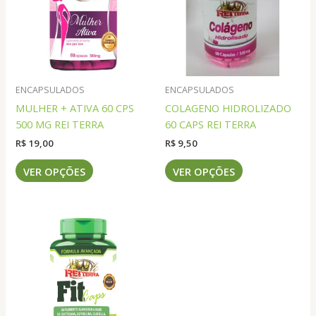
ENCAPSULADOS
ENCAPSULADOS
MULHER + ATIVA 60 CPS
COLAGENO HIDROLIZADO
500 MG REI TERRA
60 CAPS REI TERRA
R$
19,00
R$
9,50
Este
Este
VER OPÇÕES
VER OPÇÕES
produto
produto
tem
tem
várias
várias
variantes.
variantes.
As
As
opções
opções
podem
podem
ser
ser
escolhidas
escolhidas