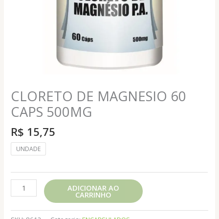
CLORETO DE MAGNESIO 60
CAPS 500MG
R$
15,75
UNDADE
CLORETO
ADICIONAR AO
CARRINHO
DE
MAGNESIO
60