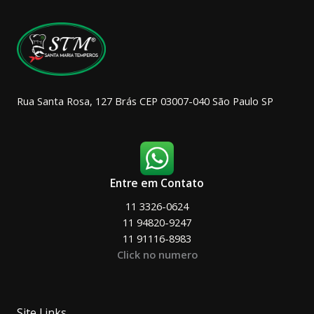
escolhidas
na
página
do
produto
Rua Santa Rosa, 127 Brás CEP 03007-040 São Paulo SP
Entre em Contato
11 3326-0624
11 94820-9247
11 91116-8983
Click no numero
Site Links