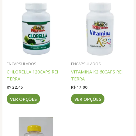
ENCAPSULADOS
ENCAPSULADOS
CHLORELLA 120CAPS REI
VITAMINA K2 60CAPS REI
TERRA
TERRA
R$
22,45
R$
17,00
Este
Este
VER OPÇÕES
VER OPÇÕES
produto
produto
tem
tem
várias
várias
variantes.
variantes.
As
As