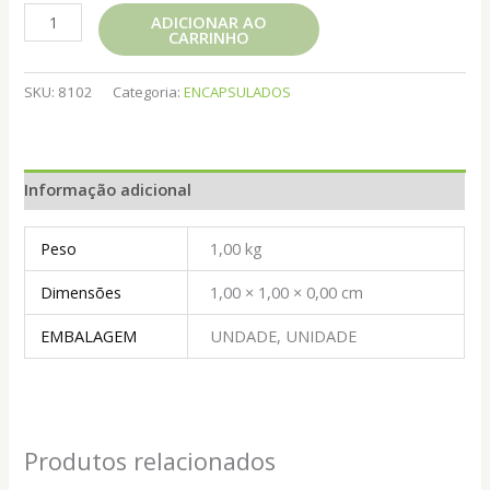
COLAGENO
ADICIONAR AO
CARRINHO
+
VITAMINA
C
SKU:
8102
Categoria:
ENCAPSULADOS
60
CAPS
REI
Informação adicional
TERRA
quantidade
Peso
1,00 kg
Dimensões
1,00 × 1,00 × 0,00 cm
EMBALAGEM
UNDADE, UNIDADE
Produtos relacionados