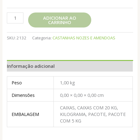
CASTANHA
ADICIONAR AO
CARRINHO
DO
PARA
MIUDA
SKU:
2132
Categoria:
CASTANHAS NOZES E AMENDOAS
quantidade
Informação adicional
Peso
1,00 kg
Dimensões
0,00 × 0,00 × 0,00 cm
CAIXAS, CAIXAS COM 20 KG,
EMBALAGEM
KILOGRAMA, PACOTE, PACOTE
COM 5 KG