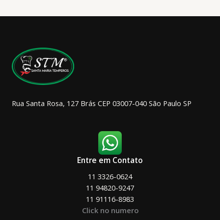
opções
podem
ser
escolhidas
na
página
do
produto
Rua Santa Rosa, 127 Brás CEP 03007-040 São Paulo SP
Entre em Contato
11 3326-0624
11 94820-9247
11 91116-8983
Click no numero