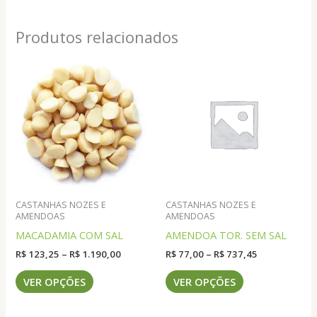
Produtos relacionados
CASTANHAS NOZES E
CASTANHAS NOZES E
AMENDOAS
AMENDOAS
MACADAMIA COM SAL
AMENDOA TOR. SEM SAL
Faixa
Faixa
R$
123,25
–
R$
1.190,00
R$
77,00
–
R$
737,45
de
de
Este
Este
preço:
preço:
VER OPÇÕES
VER OPÇÕES
produto
produto
R$ 123,25
R$ 77,00
através
através
tem
tem
R$ 1.190,00
R$ 737,45