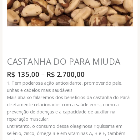
CASTANHA DO PARA MIUDA
Faixa
R$
135,00
–
R$
2.700,00
de
1. Tem poderosa ação antioxidante, promovendo pele,
preço:
unhas e cabelos mais saudáveis
R$ 135,00
Mais abaixo falaremos dos benefícios da castanha do Pará
através
diretamente relacionados com a saúde em si, como a
R$ 2.700,00
prevenção de doenças e a capacidade de auxiliar na
reparação muscular.
Entretanto, o consumo dessa oleaginosa riquíssima em
selênio, zinco, ômega 3 e em vitaminas A, B e E, também