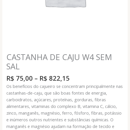
CASTANHA DE CAJU W4 SEM
SAL
Faixa
R$
75,00
–
R$
822,15
de
Os benefícios do cajueiro se concentram principalmente nas
preço:
castanhas-de-caju, que são boas fontes de energia,
R$ 75,00
carboidratos, açúcares, proteínas, gorduras, fibras
através
alimentares, vitaminas do complexo B, vitamina C, cálcio,
R$ 822,15
zinco, manganês, magnésio, ferro, fósforo, fibras, potássio
e inúmeros outros nutrientes e substâncias químicas. O
manganês e magnésio ajudam na formação de tecido e