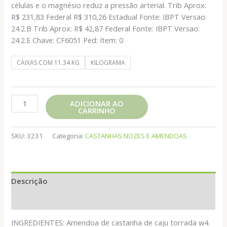
células e o magnésio reduz a pressão arterial. Trib Aprox:
R$ 231,83 Federal R$ 310,26 Estadual Fonte: IBPT Versao:
24.2.B Trib Aprox: R$ 42,87 Federal Fonte: IBPT Versao:
24.2.E Chave: CF6051 Ped: Item: 0
CAIXAS COM 11.34 KG
KILOGRAMA
CASTANHA
ADICIONAR AO
CARRINHO
DE
CAJU
W4
SKU:
3231
Categoria:
CASTANHAS NOZES E AMENDOAS
SEM
SAL
quantidade
Descrição
Informação adicional
INGREDIENTES: Amendoa de castanha de caju torrada w4.