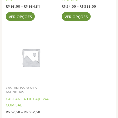
Faixa
Faixa
R$
93,00
–
R$
984,31
R$
54,00
–
R$
588,00
de
de
Este
Este
preço:
preço:
VER OPÇÕES
VER OPÇÕES
produto
produto
R$ 93,00
R$ 54,00
através
através
tem
tem
R$ 984,31
R$ 588,00
várias
várias
variantes.
variantes.
As
As
opções
opções
podem
podem
ser
ser
escolhidas
escolhidas
na
na
página
página
do
do
CASTANHAS NOZES E
produto
produto
AMENDOAS
CASTANHA DE CAJU W4
COM SAL
Faixa
R$
67,50
–
R$
652,50
de