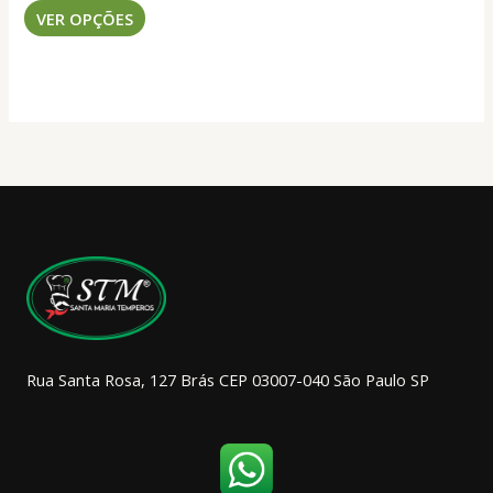
Este
preço:
VER OPÇÕES
produto
R$ 67,50
através
tem
R$ 652,50
várias
variantes.
As
opções
podem
ser
escolhidas
na
página
do
produto
Rua Santa Rosa, 127 Brás CEP 03007-040 São Paulo SP