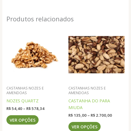
Produtos relacionados
CASTANHAS NOZES E
CASTANHAS NOZES E
AMENDOAS
AMENDOAS
NOZES QUARTZ
CASTANHA DO PARA
MIUDA
Faixa
R$
54,40
–
R$
578,34
de
Faixa
R$
135,00
–
R$
2.700,00
Este
preço:
VER OPÇÕES
de
produto
Este
R$ 54,40
preço:
VER OPÇÕES
através
tem
produto
R$ 135,00