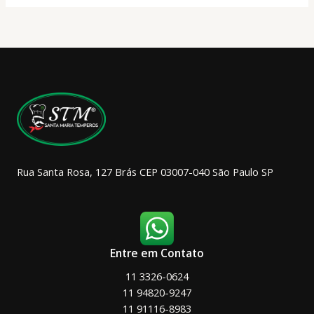
As
opções
podem
ser
escolhidas
na
página
do
produto
Rua Santa Rosa, 127 Brás CEP 03007-040 São Paulo SP
Entre em Contato
11 3326-0624
11 94820-9247
11 91116-8983