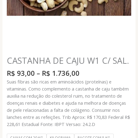
CASTANHA DE CAJU W1 C/ SAL.
Faixa
R$
93,00
–
R$
1.736,00
de
Suas fibras são ricas em aminoácidos (proteínas) e
preço:
vitaminas. Como complemento a castanha de caju também
R$ 93,00
auxilia na redução do colesterol ruim, no tratamento de
através
doenças renais e diabetes e ajuda na melhora de doenças
R$ 1.736,00
de pele relacionadas a falta de colágeno. Consumir nos
lanches entre as refeições. Trib Aprox: R$ 170,83 Federal R$
228,61 Estadual Fonte: IBPT Versao: 24.2.D
CAIXAS COM 20 KG
KILOGRAMA
PACOTE COM 5 KG