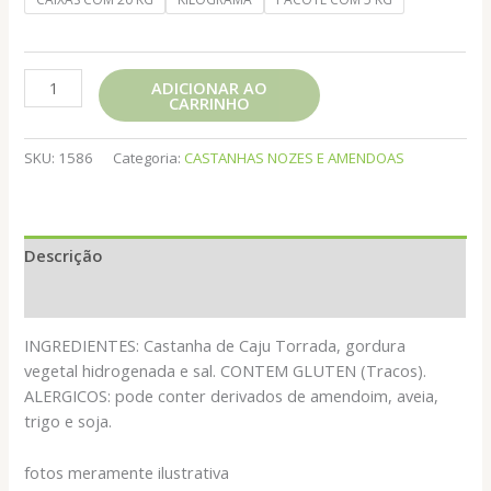
CASTANHA
ADICIONAR AO
CARRINHO
DE
CAJU
W1
SKU:
1586
Categoria:
CASTANHAS NOZES E AMENDOAS
C/
SAL.
quantidade
Descrição
Informação adicional
INGREDIENTES: Castanha de Caju Torrada, gordura
vegetal hidrogenada e sal. CONTEM GLUTEN (Tracos).
ALERGICOS: pode conter derivados de amendoim, aveia,
trigo e soja.
fotos meramente ilustrativa