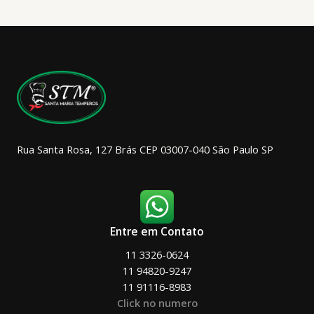
opções
podem
ser
escolhidas
na
página
do
produto
Rua Santa Rosa, 127 Brás CEP 03007-040 São Paulo SP
Entre em Contato
11 3326-0624
11 94820-9247
11 91116-8983
Click no numero