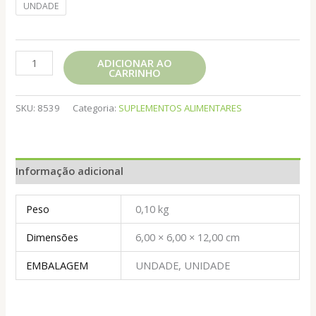
UNDADE
CARVAO
ADICIONAR AO
CARRINHO
VEGETAL
120CAPS
500MG
SKU:
8539
Categoria:
SUPLEMENTOS ALIMENTARES
NINHO
VERDE
quantidade
Informação adicional
Peso
0,10 kg
Dimensões
6,00 × 6,00 × 12,00 cm
EMBALAGEM
UNDADE, UNIDADE