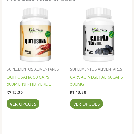
SUPLEMENTOS ALIMENTARES
SUPLEMENTOS ALIMENTARES
QUITOSANA 60 CAPS
CARVAO VEGETAL 60CAPS
500MG NINHO VERDE
500MG
R$
15,30
R$
13,78
Este
Este
VER OPÇÕES
VER OPÇÕES
produto
produto
tem
tem
várias
várias
variantes.
variantes.