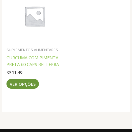
As
As
opções
opções
podem
podem
ser
ser
escolhidas
escolhidas
na
na
página
página
do
do
SUPLEMENTOS ALIMENTARES
produto
produto
CURCUMA COM PIMENTA
PRETA 60 CAPS REI TERRA
R$
11,40
Este
VER OPÇÕES
produto
tem
várias
variantes.
As
opções
podem