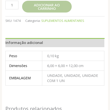
SEMENTE
ADICIONAR AO
CARRINHO
DE
CHIA
120CPS
SKU:
1474
Categoria:
SUPLEMENTOS ALIMENTARES
500MG
REI
TERRA
Informação adicional
quantidade
Peso
0,10 kg
Dimensões
6,00 × 6,00 × 12,00 cm
UNDADE, UNIDADE, UNIDADE
EMBALAGEM
COM 1 UN
Produtos relacionados