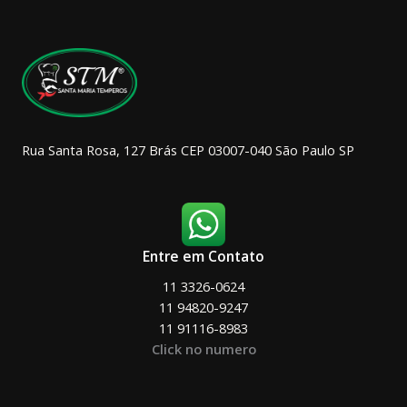
ser
escolhidas
na
página
do
produto
Rua Santa Rosa, 127 Brás CEP 03007-040 São Paulo SP
Entre em Contato
11 3326-0624
11 94820-9247
11 91116-8983
Click no numero