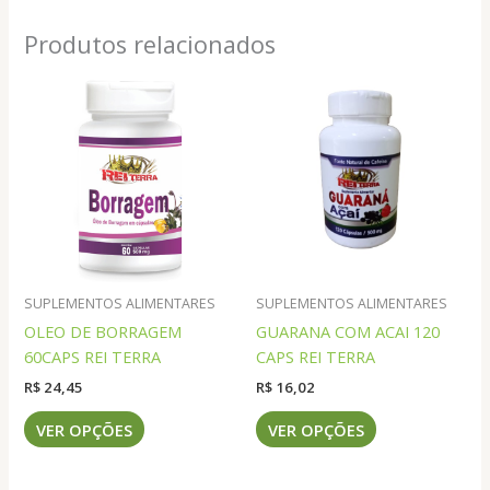
Produtos relacionados
SUPLEMENTOS ALIMENTARES
SUPLEMENTOS ALIMENTARES
OLEO DE BORRAGEM
GUARANA COM ACAI 120
60CAPS REI TERRA
CAPS REI TERRA
R$
24,45
R$
16,02
Este
Este
VER OPÇÕES
VER OPÇÕES
produto
produto
tem
tem