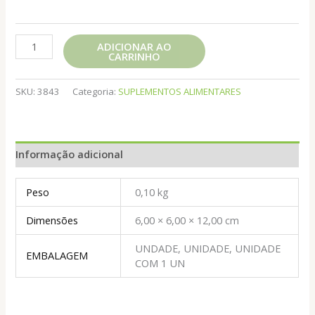
SEMENTE
ADICIONAR AO
CARRINHO
DE
UVA
120
SKU:
3843
Categoria:
SUPLEMENTOS ALIMENTARES
CAPS
REI
TERRA
Informação adicional
quantidade
Peso
0,10 kg
Dimensões
6,00 × 6,00 × 12,00 cm
UNDADE, UNIDADE, UNIDADE
EMBALAGEM
COM 1 UN