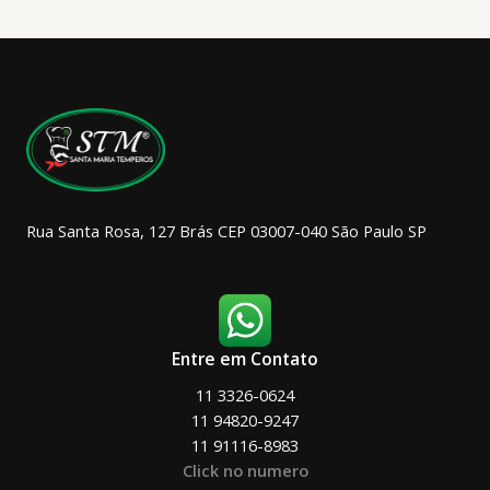
opções
podem
ser
escolhidas
na
página
do
produto
Rua Santa Rosa, 127 Brás CEP 03007-040 São Paulo SP
Entre em Contato
11 3326-0624
11 94820-9247
11 91116-8983
Click no numero