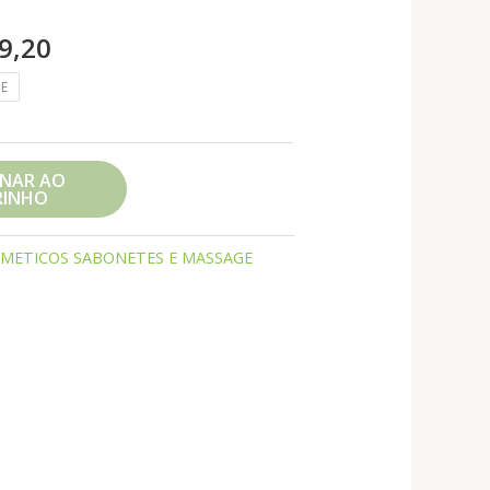
Faixa
9,20
de
E
preço:
R$ 12,00
através
R$ 139,20
ONAR AO
RINHO
METICOS SABONETES E MASSAGE