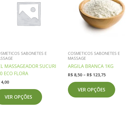
SMETICOS SABONETES E
COSMETICOS SABONETES E
ASSAGE
MASSAGE
EL MASSAGEADOR SUCURI
ARGILA BRANCA 1KG
50 ECO FLORA
Faixa
R$
8,50
–
R$
123,75
de
4,00
Este
preço:
VER OPÇÕES
Este
produ
R$ 8,50
através
VER OPÇÕES
produto
tem
R$ 123,75
tem
várias
várias
variant
variantes.
As
As
opçõe