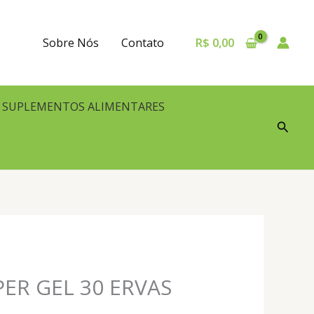
Sobre Nós
Contato
R$
0,00
SUPLEMENTOS ALIMENTARES
Pesqu
ER GEL 30 ERVAS