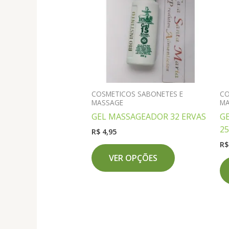
COSMETICOS SABONETES E
CO
MASSAGE
M
GEL MASSAGEADOR 32 ERVAS
G
2
R$
4,95
R$
Este
VER OPÇÕES
produto
tem
várias
variantes.
As
opções