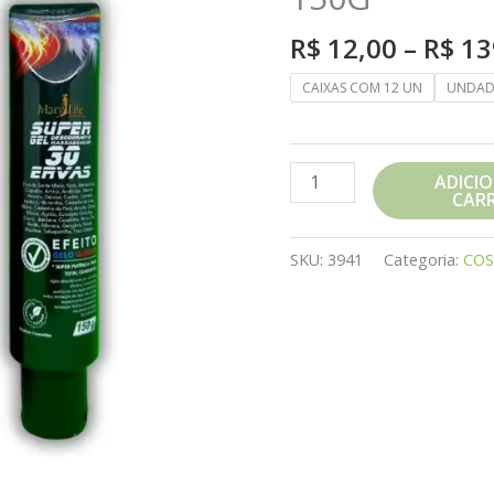
R$
12,00
–
R$
13
CAIXAS COM 12 UN
UNDAD
POMADA
ADICI
CAR
SUPER
GEL
30
SKU:
3941
Categoria:
COS
ERVAS
150G
quantidade