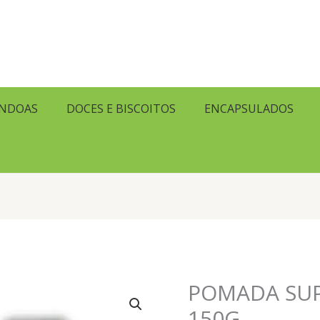
ENDOAS
DOCES E BISCOITOS
ENCAPSULADOS
POMADA SUP
150G