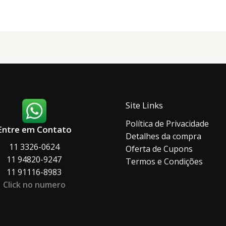
opções
podem
podem
ser
ser
escolh
escolhidas
na
na
página
página
do
do
produ
produto
Site Links
Política de Privacidade
Entre em Contato
Detalhes da compra
11 3326-0624
Oferta de Cupons
11 94820-9247
Termos e Condições
11 91116-8983
Click no numero