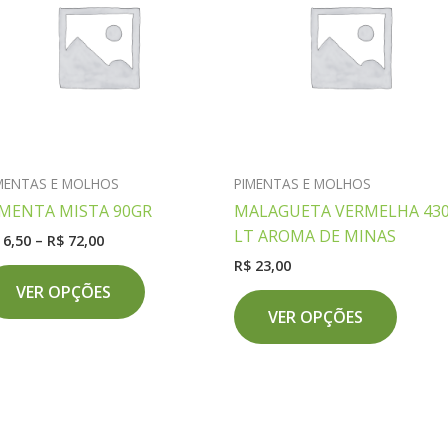
MENTAS E MOLHOS
PIMENTAS E MOLHOS
IMENTA MISTA 90GR
MALAGUETA VERMELHA 43
LT AROMA DE MINAS
Faixa
6,50
–
R$
72,00
de
R$
23,00
Este
preço:
VER OPÇÕES
produto
Este
R$ 6,50
através
VER OPÇÕES
tem
produ
R$ 72,00
várias
tem
variantes.
várias
As
variant
opções
As
podem
opçõe