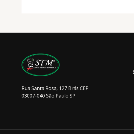
ser
escolhidas
na
página
do
produto
Rua Santa Rosa, 127 Brás CEP
03007-040 São Paulo SP