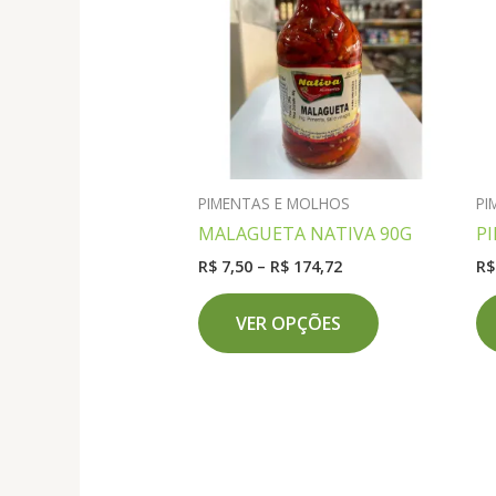
PIMENTAS E MOLHOS
PI
MALAGUETA NATIVA 90G
P
Faixa
R$
7,50
–
R$
174,72
R$
de
Este
preço:
VER OPÇÕES
produto
R$ 7,50
através
tem
R$ 174,72
várias
variantes.
As
opções
podem