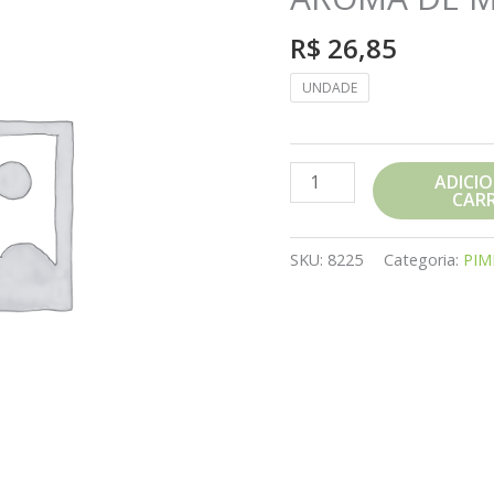
R$
26,85
UNDADE
PIMENTA
ADICI
CAR
MISTA
430G
LT
SKU:
8225
Categoria:
PIM
AROMA
DE
MINAS
quantidade