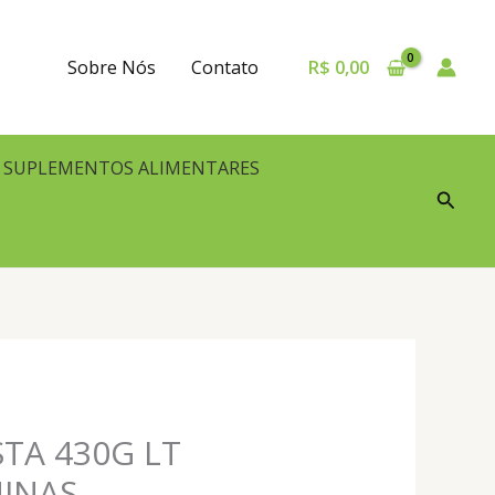
Sobre Nós
Contato
R$
0,00
SUPLEMENTOS ALIMENTARES
Pesqu
TA 430G LT
INAS