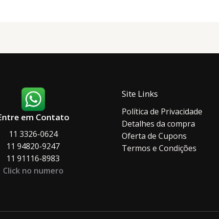
ser
podem
escolhidas
ser
na
escolh
página
na
do
página
produto
do
produ
Site Links
Política de Privacidade
Entre em Contato
Detalhes da compra
11 3326-0624
Oferta de Cupons
11 94820-9247
Termos e Condições
11 91116-8983
Click no numero