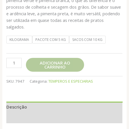
pimenta verde e pimenta branca, o que as diferencia é o
processo de colheita e secagem dos grãos. De sabor suave
e ardência leve, a pimenta preta, é muito versátil, podendo
ser utilizada em quase todas as receitas de pratos
salgados.
KILOGRAMA
PACOTE COM 5 KG
SACOS COM 10 KG
PIMENTA
ADICIONAR AO
CARRINHO
DO
REINO
MOIDA
SKU:
7947
Categoria:
TEMPEROS E ESPECIARIAS
quantidade
Descrição
Informação adicional