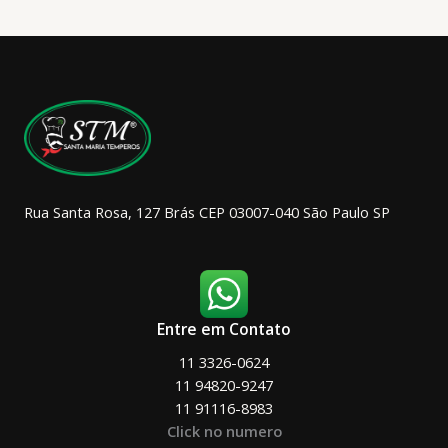
opções
podem
ser
escolhidas
na
página
do
produto
Rua Santa Rosa, 127 Brás CEP 03007-040 São Paulo SP
Entre em Contato
11 3326-0624
11 94820-9247
11 91116-8983
Click no numero