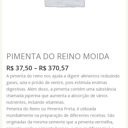
PIMENTA DO REINO MOIDA
Faixa
R$
37,50
–
R$
370,57
de
A pimenta do reino nos ajuda a digerir alimentos reduzindo
preço:
gases, azia e prisão de ventre, pois estimula enzimas
R$ 37,50
digestivas. Além disso, a pimenta contém uma substância
através
chamada piperina que aumenta a absorção de vários
R$ 370,57
nutrientes, incluindo vitaminas.
Pimenta do Reino ou Pimenta Preta, é utilizada
mundialmente na preparação de diferentes receitas. São
originadas da mesma semente que a pimenta vermelha,