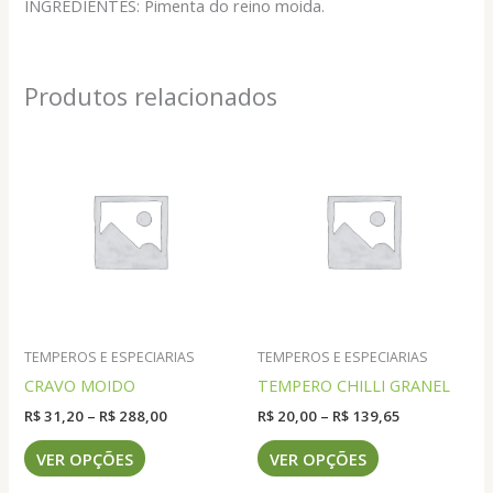
INGREDIENTES: Pimenta do reino moida.
Produtos relacionados
TEMPEROS E ESPECIARIAS
TEMPEROS E ESPECIARIAS
CRAVO MOIDO
TEMPERO CHILLI GRANEL
Faixa
Faixa
R$
31,20
–
R$
288,00
R$
20,00
–
R$
139,65
de
de
Este
Este
preço:
preço:
VER OPÇÕES
VER OPÇÕES
produto
produto
R$ 31,20
R$ 20,00
através
através