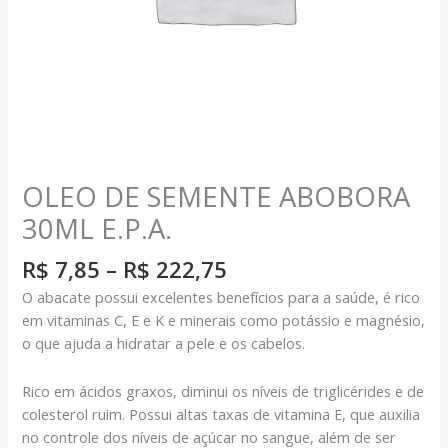
OLEO DE SEMENTE ABOBORA
30ML E.P.A.
Faixa
R$
7,85
–
R$
222,75
de
O abacate possui excelentes benefícios para a saúde, é rico
preço:
em vitaminas C, E e K e minerais como potássio e magnésio,
R$ 7,85
o que ajuda a hidratar a pele e os cabelos.
através
R$ 222,75
Rico em ácidos graxos, diminui os níveis de triglicérides e de
colesterol ruim. Possui altas taxas de vitamina E, que auxilia
no controle dos níveis de açúcar no sangue, além de ser