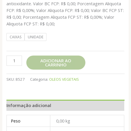
antioxidante. Valor BC FCP: R$ 0,00; Porcentagem Aliquota
FCP: R$ 0,00%; Valor Aliquota FCP: R$ 0,00; Valor BC FCP ST:
R$ 0,00; Porcentagem Aliquota FCP ST: R$ 0,00%; Valor
Aliquota FCP ST: R$ 0,00;
CAIXAS
UNIDADE
OLEO
ADICIONAR AO
CARRINHO
DE
SEMENTE
ABOBORA
SKU:
8527
Categoria:
OLEOS VEGETAIS
30ML
E.P.A.
quantidade
Informação adicional
Peso
0,00 kg