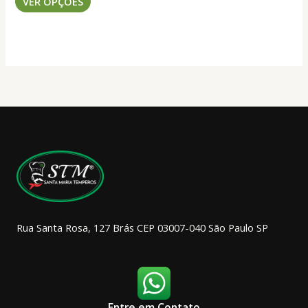
VER OPÇÕES
produto
tem
várias
variantes.
As
opções
podem
ser
escolhidas
na
página
do
produto
Rua Santa Rosa, 127 Brás CEP 03007-040 São Paulo SP
Entre em Contato