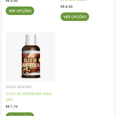
R$
6,00
R$
8,00
Este
VER OPÇÕES
produto
Este
VER OPÇÕES
tem
produto
várias
tem
variantes.
várias
As
variantes.
opções
As
podem
opções
ser
podem
escolhidas
ser
na
escolhidas
página
na
do
página
produto
do
OLEOS VEGETAIS
produto
OLEO DE ANDIROBA 30ML
EPA
R$
7,70
Este