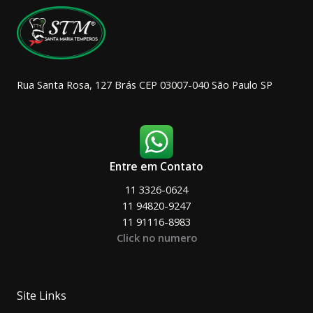
na
página
do
produto
Rua Santa Rosa, 127 Brás CEP 03007-040 São Paulo SP
Entre em Contato
11 3326-0624
11 94820-9247
11 91116-8983
Click no numero
Site Links