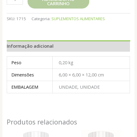
CARRINHO
DE
PRIMULA
500MG
SKU:
1715
Categoria:
SUPLEMENTOS ALIMENTARES
120
CAPS
REI
Informação adicional
TERRA
quantidade
Peso
0,20 kg
Dimensões
6,00 × 6,00 × 12,00 cm
EMBALAGEM
UNDADE, UNIDADE
Produtos relacionados