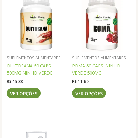
SUPLEMENTOS ALIMENTARES
SUPLEMENTOS ALIMENTARES
QUITOSANA 60 CAPS
ROMA 60 CAPS. NINHO
500MG NINHO VERDE
VERDE 500MG
R$
15,30
R$
11,60
Este
Este
VER OPÇÕES
VER OPÇÕES
produto
produto
tem
tem
várias
várias
variantes.
variantes.
As
As
opções
opções