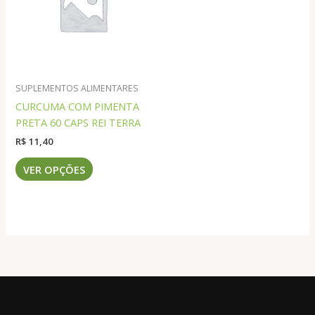
podem
podem
ser
ser
escolhidas
escolhidas
na
na
página
página
do
do
SUPLEMENTOS ALIMENTARES
produto
produto
CURCUMA COM PIMENTA
PRETA 60 CAPS REI TERRA
R$
11,40
Este
VER OPÇÕES
produto
tem
várias
variantes.
As
opções
podem
ser
escolhidas