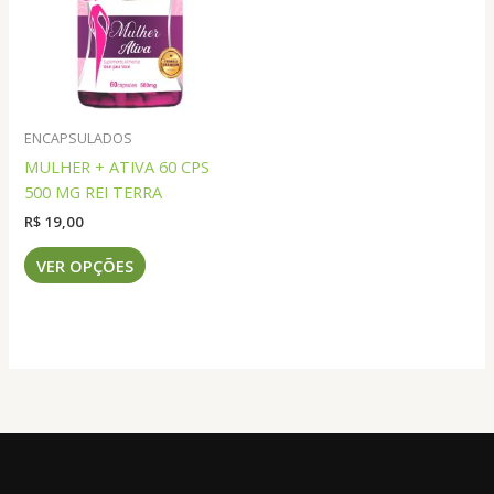
podem
podem
ser
ser
escolhidas
escolhidas
na
na
página
página
do
do
ENCAPSULADOS
produto
produto
MULHER + ATIVA 60 CPS
500 MG REI TERRA
R$
19,00
Este
VER OPÇÕES
produto
tem
várias
variantes.
As
opções
podem
ser
escolhidas