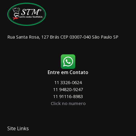
na
página
do
produto
Rua Santa Rosa, 127 Brás CEP 03007-040 São Paulo SP
Entre em Contato
11 3326-0624
11 94820-9247
11 91116-8983
Click no numero
Site Links