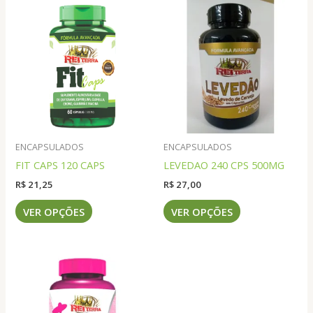
ENCAPSULADOS
ENCAPSULADOS
FIT CAPS 120 CAPS
LEVEDAO 240 CPS 500MG
R$
21,25
R$
27,00
Este
Este
VER OPÇÕES
VER OPÇÕES
produto
produto
tem
tem
várias
várias
variantes.
variantes.
As
As
opções
opções