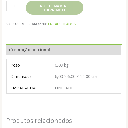
OLEO
ADICIONAR AO
CARRINHO
DE
CALCIO
C.
SKU:
8839
Categoria:
ENCAPSULADOS
D3
60CAPS
500MG
Informação adicional
quantidade
Peso
0,09 kg
Dimensões
6,00 × 6,00 × 12,00 cm
EMBALAGEM
UNIDADE
Produtos relacionados