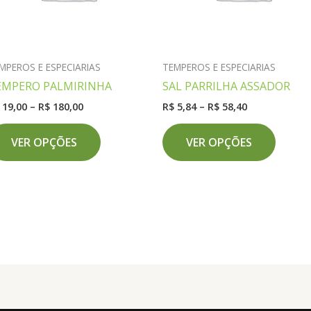
MPEROS E ESPECIARIAS
TEMPEROS E ESPECIARIAS
EMPERO PALMIRINHA
SAL PARRILHA ASSADOR
Faixa
Faixa
19,00
–
R$
180,00
R$
5,84
–
R$
58,40
de
de
Este
Este
preço:
preço:
VER OPÇÕES
VER OPÇÕES
produto
produ
R$ 19,00
R$ 5,84
através
através
tem
tem
R$ 180,00
R$ 58,40
várias
várias
variantes.
variant
As
As
opções
opçõe
podem
podem
ser
ser
escolhidas
escolh
na
na