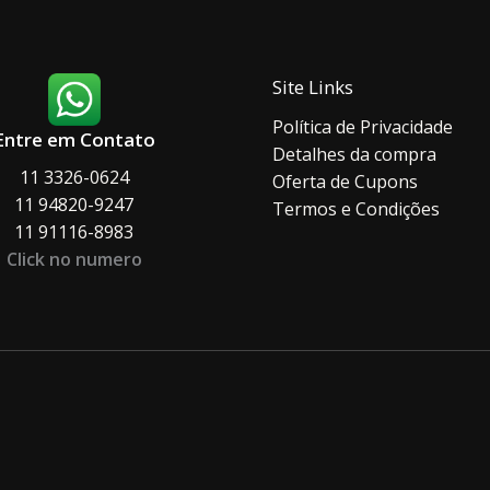
página
página
do
do
produto
produ
Site Links
Política de Privacidade
Entre em Contato
Detalhes da compra
11 3326-0624
Oferta de Cupons
11 94820-9247
Termos e Condições
11 91116-8983
Click no numero