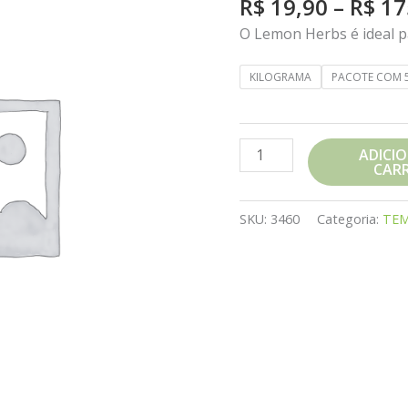
R$
19,90
–
R$
17
O Lemon Herbs é ideal p
KILOGRAMA
PACOTE COM 
LEMON
ADICI
CAR
HERBS
STM
quantidade
SKU:
3460
Categoria:
TEM