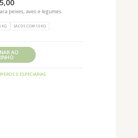
Faixa
5,00
de
ara peixes, aves e legumes.
preço:
R$ 19,90
5 KG
SACOS COM 10 KG
através
R$ 175,00
ONAR AO
RINHO
PEROS E ESPECIARIAS