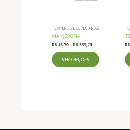
TEMPEROS E ESPECIARIAS
TE
MANJERONA
T
Faixa
R$
13,70
–
R$
333,25
R$
de
Este
preço:
VER OPÇÕES
produto
R$ 13,70
através
tem
R$ 333,25
várias
variantes.
As
opções
podem
ser
escolhidas
na