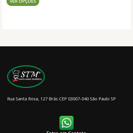
VER OPÇÕES
produto
R$ 43,70
através
tem
R$ 848,00
várias
variantes.
As
opções
podem
ser
escolhidas
na
página
do
produto
Rua Santa Rosa, 127 Brás CEP 03007-040 São Paulo SP