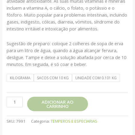
atividade antioxidante. As suas muitas vitaminas e minerais
incluem a vitamina A, o cálcio, o folato, o potássio e o
fósforo. Muito popular para problemas intestinais, incluindo
gases, indigesto, cólicas, diarreia, vómitos, síndrome do
intestino irritável e intoxicação por alimentos.
Sugestão de preparo: coloque 2 colheres de sopa de erva
para um litro de água, quando a água alcançar fervura,
desligue. Tampe e deixe a solução abafada por cerca de 10
minutos. Em seguida, é só coar e beber.
KILOGRAMA
SACOS COM 10 KG
UNIDADE COM 0.101 KG
HORTELA
ADICIONAR AO
CARRINHO
FLOCOS
quantidade
SKU:
7991
Categoria:
TEMPEROS E ESPECIARIAS