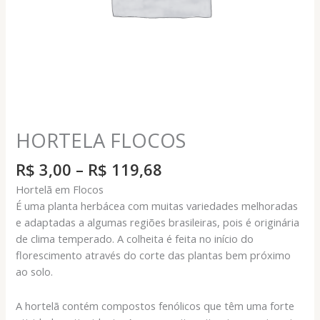
HORTELA FLOCOS
Faixa
R$
3,00
–
R$
119,68
de
Hortelã em Flocos
preço:
É uma planta herbácea com muitas variedades melhoradas
R$ 3,00
e adaptadas a algumas regiões brasileiras, pois é originária
através
de clima temperado. A colheita é feita no início do
R$ 119,68
florescimento através do corte das plantas bem próximo
ao solo.
A hortelã contém compostos fenólicos que têm uma forte