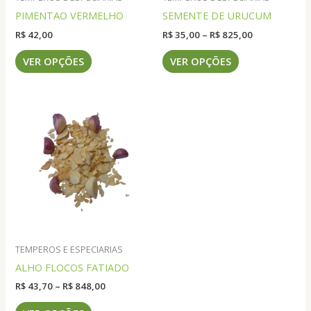
PIMENTAO VERMELHO
SEMENTE DE URUCUM
Faixa
R$
42,00
R$
35,00
–
R$
825,00
de
Este
Este
preço:
VER OPÇÕES
VER OPÇÕES
produto
produto
R$ 35,00
através
tem
tem
R$ 825,00
várias
várias
variantes.
variantes.
As
As
opções
opções
podem
podem
ser
ser
escolhidas
escolhidas
na
na
página
página
do
do
TEMPEROS E ESPECIARIAS
produto
produto
ALHO FLOCOS FATIADO
Faixa
R$
43,70
–
R$
848,00
de
Este
preço: