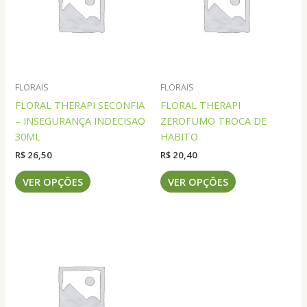
FLORAIS
FLORAIS
FLORAL THERAPI SECONFIA
FLORAL THERAPI
– INSEGURANÇA INDECISAO
ZEROFUMO TROCA DE
30ML
HABITO
R$
26,50
R$
20,40
Este
Este
VER OPÇÕES
VER OPÇÕES
produto
produto
tem
tem
várias
várias
variantes.
variantes.
As
As
opções
opções
podem
podem
ser
ser