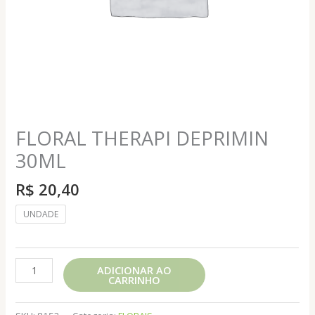
FLORAL THERAPI DEPRIMIN
30ML
R$
20,40
UNDADE
FLORAL
ADICIONAR AO
CARRINHO
THERAPI
DEPRIMIN
30ML