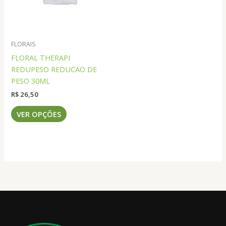
escolhidas
escolhidas
na
na
página
página
do
do
FLORAIS
produto
produto
FLORAL THERAPI
REDUPESO REDUCAO DE
PESO 30ML
R$
26,50
Este
VER OPÇÕES
produto
tem
várias
variantes.
As
opções
podem
ser
escolhidas
na