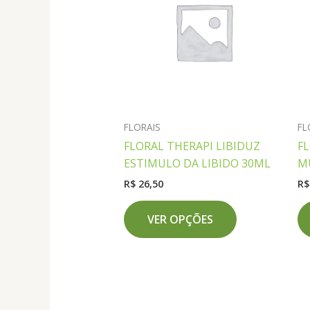
FLORAIS
FL
FLORAL THERAPI LIBIDUZ
F
ESTIMULO DA LIBIDO 30ML
M
R$
26,50
R$
Este
VER OPÇÕES
produto
tem
várias
variantes.
As
opções