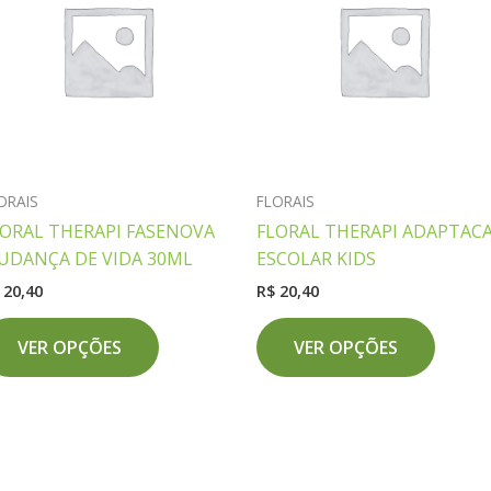
ORAIS
FLORAIS
LORAL THERAPI FASENOVA
FLORAL THERAPI ADAPTAC
UDANÇA DE VIDA 30ML
ESCOLAR KIDS
20,40
R$
20,40
Este
Este
VER OPÇÕES
VER OPÇÕES
produto
produ
tem
tem
várias
várias
variantes.
variant
As
As
opções
opçõe