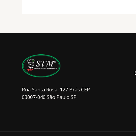
podem
ser
escolhidas
na
página
do
produto
Rua Santa Rosa, 127 Brás CEP
03007-040 São Paulo SP