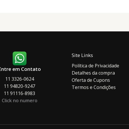
podem
podem
ser
ser
escolhidas
escolh
na
na
página
página
do
do
produto
produ
Site Links
Política de Privacidade
Entre em Contato
Detalhes da compra
11 3326-0624
Oferta de Cupons
11 94820-9247
Termos e Condições
11 91116-8983
Click no numero