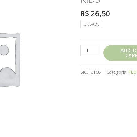
R$
26,50
UNDADE
FLORAL
ADICI
CAR
THERAPI
ANSIEDADE
KIDS
SKU:
8168
Categoria:
FLO
quantidade