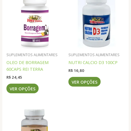
SUPLEMENTOS ALIMENTARES
SUPLEMENTOS ALIMENTARES
OLEO DE BORRAGEM
NUTRI CALCIO D3 100CP
60CAPS REI TERRA
R$
16,80
R$
24,45
Este
VER OPÇÕES
Este
produto
VER OPÇÕES
produto
tem
tem
várias
várias
variantes.
variantes.
As
As
opções
opções
podem