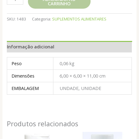
CARRINHO
Q10
60CPS
500MG
SKU:
1483
Categoria:
SUPLEMENTOS ALIMENTARES
REI
TERRA
quantidade
Informação adicional
Peso
0,06 kg
Dimensões
6,00 × 6,00 × 11,00 cm
EMBALAGEM
UNDADE, UNIDADE
Produtos relacionados