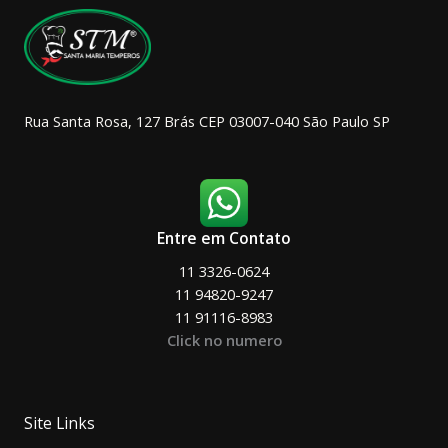
na
página
do
produto
Rua Santa Rosa, 127 Brás CEP 03007-040 São Paulo SP
Entre em Contato
11 3326-0624
11 94820-9247
11 91116-8983
Click no numero
Site Links