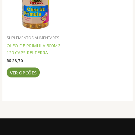
podem
ser
ser
escolhidas
escolhidas
na
na
página
página
do
do
produto
SUPLEMENTOS ALIMENTARES
produto
OLEO DE PRIMULA 500MG
120 CAPS REI TERRA
R$
28,70
Este
VER OPÇÕES
produto
tem
várias
variantes.
As
opções
podem
ser
escolhidas