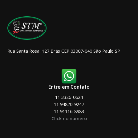
ser
escolhidas
na
página
do
produto
Rua Santa Rosa, 127 Brás CEP 03007-040 São Paulo SP
Entre em Contato
11 3326-0624
11 94820-9247
11 91116-8983
Click no numero