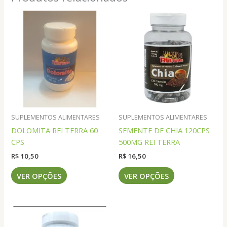
SUPLEMENTOS ALIMENTARES
SUPLEMENTOS ALIMENTARES
DOLOMITA REI TERRA 60
SEMENTE DE CHIA 120CPS
CPS
500MG REI TERRA
R$
10,50
R$
16,50
Este
Este
VER OPÇÕES
VER OPÇÕES
produto
produto
tem
tem
várias
várias
variantes.
variantes.