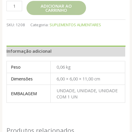
CAMU
ADICIONAR AO
CARRINHO
CAMU
60
CAPS
SKU:
1208
Categoria:
SUPLEMENTOS ALIMENTARES
NINHO
VERDE
quantidade
Informação adicional
Peso
0,06 kg
Dimensões
6,00 × 6,00 × 11,00 cm
UNDADE, UNIDADE, UNIDADE
EMBALAGEM
COM 1 UN
Produtos relacionados