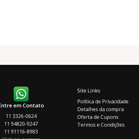
R$ 224,00
várias
várias
variantes.
variant
As
As
opções
opçõe
podem
podem
ser
ser
escolhidas
escolh
na
na
página
página
do
do
produto
produ
Site Links
Política de Privacidade
Entre em Contato
Detalhes da compra
11 3326-0624
Oferta de Cupons
11 94820-9247
Termos e Condições
11 91116-8983