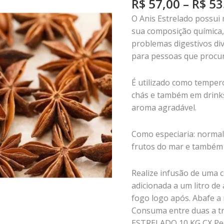
R$
57,00
–
R$
53
O Anis Estrelado possui
sua composição química, 
problemas digestivos di
para pessoas que procur
É utilizado como temper
chás e também em drinks
aroma agradável.
Como especiaria: normal
frutos do mar e também 
Realize infusão de uma c
adicionada a um litro de
fogo logo após. Abafe a
Consuma entre duas a trê
ESTRELADO 10 KG CX Ped