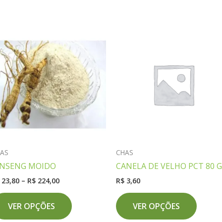
AS
CHAS
INSENG MOIDO
CANELA DE VELHO PCT 80 
Faixa
23,80
–
R$
224,00
R$
3,60
de
Este
Este
preço:
VER OPÇÕES
VER OPÇÕES
produto
produ
R$ 23,80
através
tem
tem