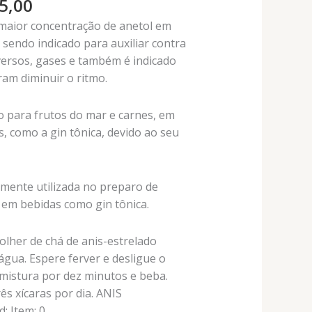
Faixa
5,00
de
 maior concentração de anetol em
preço:
sendo indicado para auxiliar contra
R$ 57,00
versos, gases e também é indicado
através
am diminuir o ritmo.
R$ 535,00
o para frutos do mar e carnes, em
, como a gin tônica, devido ao seu
mente utilizada no preparo de
em bebidas como gin tônica.
olher de chá de anis-estrelado
 água. Espere ferver e desligue o
 mistura por dez minutos e beba.
s xícaras por dia. ANIS
: Item: 0