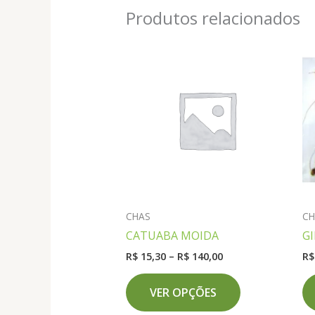
Produtos relacionados
CHAS
CH
CATUABA MOIDA
G
Faixa
R$
15,30
–
R$
140,00
R$
de
Este
preço:
VER OPÇÕES
produto
R$ 15,30
através
tem