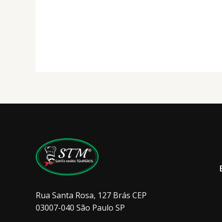
R$ 140,00
várias
variantes.
As
opções
podem
ser
escolhidas
na
página
do
produto
Rua Santa Rosa, 127 Brás CEP
03007-040 São Paulo SP