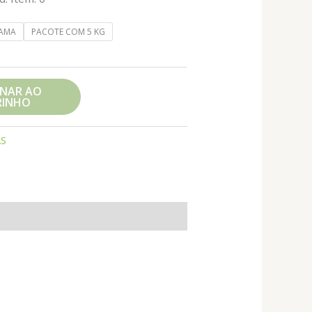
RAMA
PACOTE COM 5 KG
ONAR AO
RINHO
AS