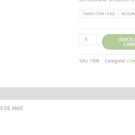
CAIXAS COM 10 KG
KILOG
ANIS
ADICI
CAR
ESTRELADO
quantidade
SKU:
1599
Categoria:
CH
S DE ANIS