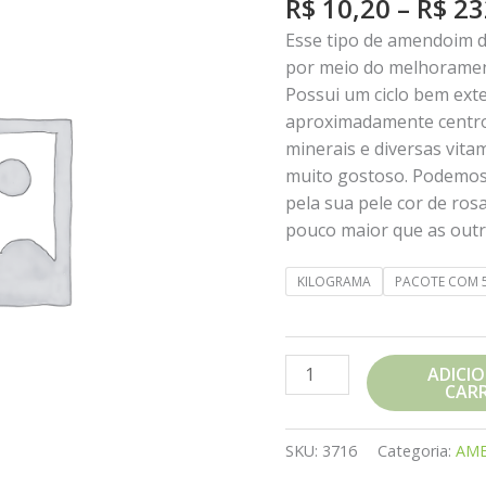
R$
10,20
–
R$
23
Esse tipo de amendoim 
por meio do melhorament
Possui um ciclo bem ex
aproximadamente centro 
minerais e diversas vit
muito gostoso. Podemos
pela sua pele cor de ro
pouco maior que as out
KILOGRAMA
PACOTE COM 
AMENDOIM
ADICI
CAR
RUNNER
quantidade
SKU:
3716
Categoria:
AM