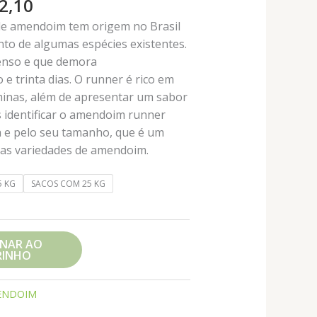
Faixa
2,10
de
de amendoim tem origem no Brasil
preço:
o de algumas espécies existentes.
R$ 10,20
tenso e que demora
através
e trinta dias. O runner é rico em
R$ 232,10
aminas, além de apresentar um sabor
 identificar o amendoim runner
sa e pelo seu tamanho, que é um
ras variedades de amendoim.
5 KG
SACOS COM 25 KG
ONAR AO
RINHO
ENDOIM