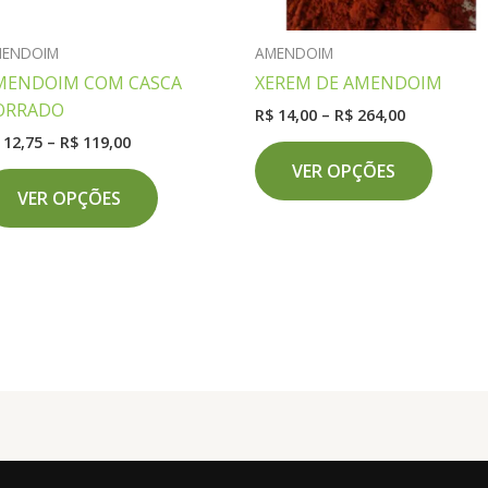
MENDOIM
AMENDOIM
MENDOIM COM CASCA
XEREM DE AMENDOIM
ORRADO
Faixa
R$
14,00
–
R$
264,00
de
Faixa
12,75
–
R$
119,00
Este
preço:
de
VER OPÇÕES
Este
produ
R$ 14,00
preço:
através
VER OPÇÕES
produto
tem
R$ 12,75
R$ 264,00
através
tem
várias
R$ 119,00
várias
variant
variantes.
As
As
opçõe
opções
podem
podem
ser
ser
escolh
escolhidas
na
na
página
página
do