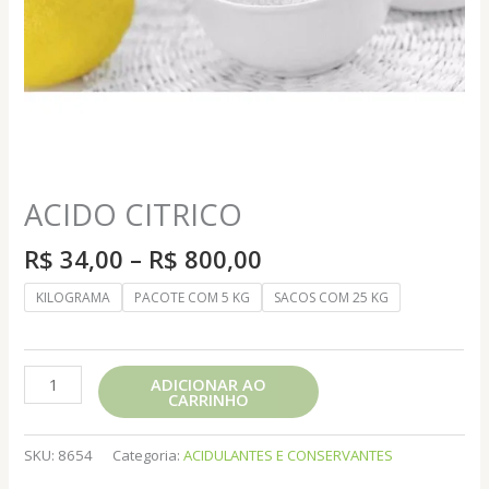
ACIDO CITRICO
Faixa
R$
34,00
–
R$
800,00
de
KILOGRAMA
PACOTE COM 5 KG
SACOS COM 25 KG
preço:
R$ 34,00
através
ACIDO
R$ 800,00
ADICIONAR AO
CARRINHO
CITRICO
quantidade
SKU:
8654
Categoria:
ACIDULANTES E CONSERVANTES